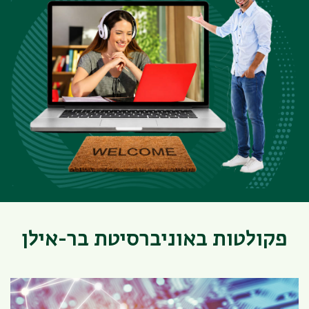
פקולטות באוניברסיטת בר-אילן